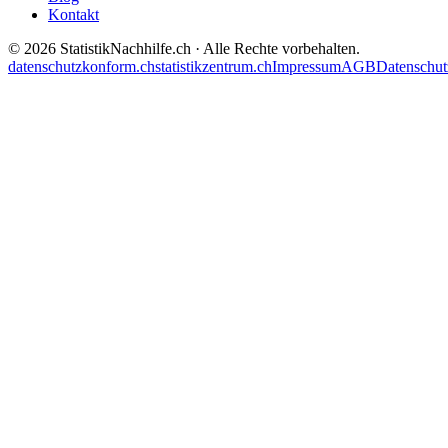
Kontakt
©
2026
StatistikNachhilfe.ch
· Alle Rechte vorbehalten.
datenschutzkonform.ch
statistikzentrum.ch
Impressum
AGB
Datenschut