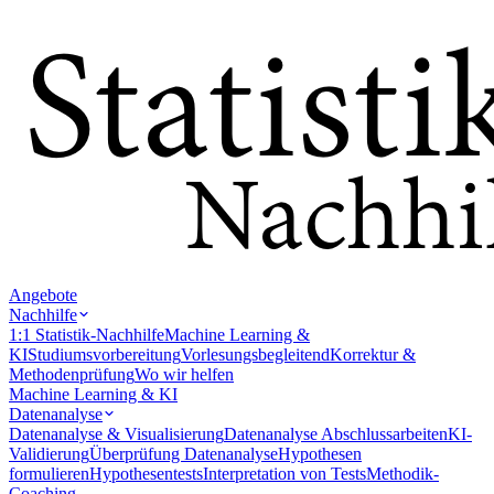
Angebote
Nachhilfe
1:1 Statistik-Nachhilfe
Machine Learning &
KI
Studiumsvorbereitung
Vorlesungsbegleitend
Korrektur &
Methodenprüfung
Wo wir helfen
Machine Learning & KI
Datenanalyse
Datenanalyse & Visualisierung
Datenanalyse Abschlussarbeiten
KI-
Validierung
Überprüfung Datenanalyse
Hypothesen
formulieren
Hypothesentests
Interpretation von Tests
Methodik-
Coaching