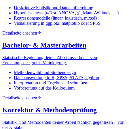
Deskriptive Statistik und Datenaufbereitung
Hypothesentests (t-Test, ANOVA, χ², Mann-Whitney, …)
Regressionsmodelle (linear, logistisch, mixed)
Visualisierung in ggplot2, matplotlib oder SPSS
Detailseite ansehen
Bachelor- & Masterarbeiten
Statistische Begleitung deiner Abschlussarbeit – von
Forschungsdesign bis Verteidigung.
Methodenwahl und Studiendesign
Datenauswertung in R, SPSS, STATA, Python
Interpretation und Ergebnisteil schreiben
Vorbereitung auf das Kolloquium
Detailseite ansehen
Korrektur & Methodenprüfung
Statistik- und Methodenteil deiner Arbeit fachlich gegenlesen – vor
der Abgabe.