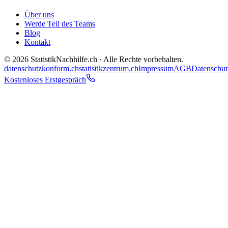
Über uns
Werde Teil des Teams
Blog
Kontakt
©
2026
StatistikNachhilfe.ch
· Alle Rechte vorbehalten.
datenschutzkonform.ch
statistikzentrum.ch
Impressum
AGB
Datenschut
Kostenloses Erstgespräch