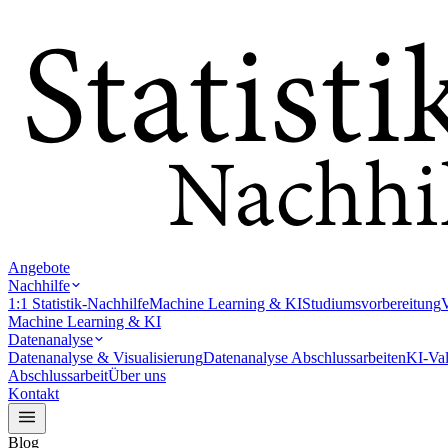
Angebote
Nachhilfe
1:1 Statistik-Nachhilfe
Machine Learning & KI
Studiumsvorbereitung
V
Machine Learning & KI
Datenanalyse
Datenanalyse & Visualisierung
Datenanalyse Abschlussarbeiten
KI-Val
Abschlussarbeit
Über uns
Kontakt
Blog