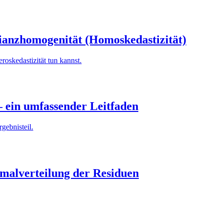
rianzhomogenität (Homoskedastizität)
roskedastizität tun kannst.
– ein umfassender Leitfaden
gebnisteil.
rmalverteilung der Residuen