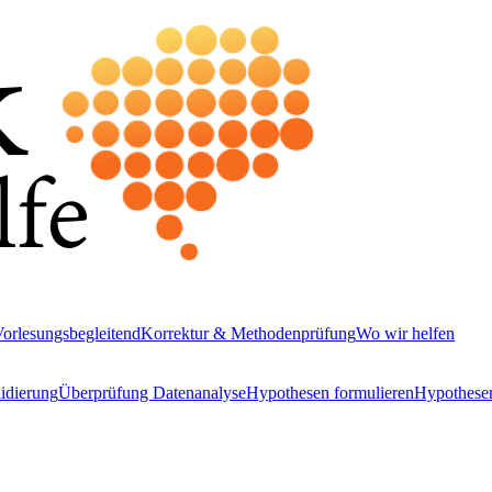
orlesungsbegleitend
Korrektur & Methodenprüfung
Wo wir helfen
idierung
Überprüfung Datenanalyse
Hypothesen formulieren
Hypothesen