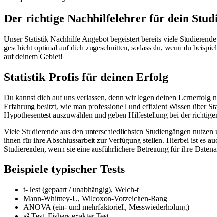
Der richtige Nachhilfelehrer für dein Stud
Unser Statistik Nachhilfe Angebot begeistert bereits viele Studieren
geschieht optimal auf dich zugeschnitten, sodass du, wenn du beispie
auf deinem Gebiet!
Statistik-Profis für deinen Erfolg
Du kannst dich auf uns verlassen, denn wir legen deinen Lernerfolg nic
Erfahrung besitzt, wie man professionell und effizient Wissen über St
Hypothesentest auszuwählen und geben Hilfestellung bei der richtigen I
Viele Studierende aus den unterschiedlichsten Studiengängen nutzen u
ihnen für ihre Abschlussarbeit zur Verfügung stellen. Hierbei ist es
Studierenden, wenn sie eine ausführlichere Betreuung für ihre Datena
Beispiele typischer Tests
t-Test (gepaart / unabhängig), Welch-t
Mann-Whitney-U, Wilcoxon-Vorzeichen-Rang
ANOVA (ein- und mehrfaktoriell, Messwiederholung)
χ²-Test, Fishers exakter Test