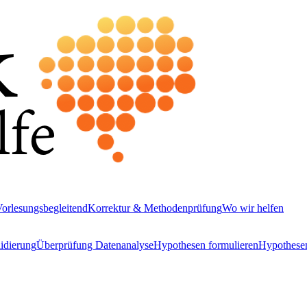
orlesungsbegleitend
Korrektur & Methodenprüfung
Wo wir helfen
idierung
Überprüfung Datenanalyse
Hypothesen formulieren
Hypothesen