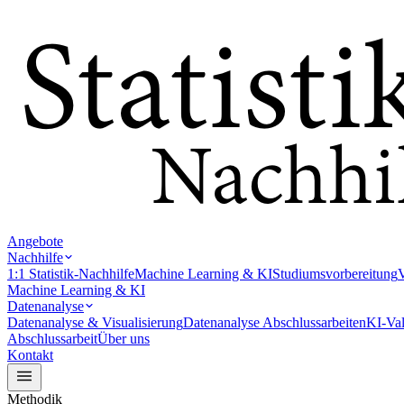
Angebote
Nachhilfe
1:1 Statistik-Nachhilfe
Machine Learning & KI
Studiumsvorbereitung
V
Machine Learning & KI
Datenanalyse
Datenanalyse & Visualisierung
Datenanalyse Abschlussarbeiten
KI-Val
Abschlussarbeit
Über uns
Kontakt
Methodik