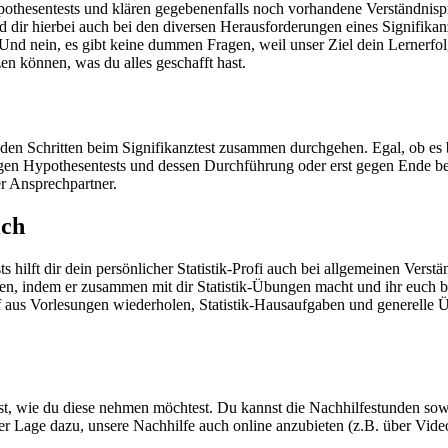
Hypothesentests und klären gegebenenfalls noch vorhandene Verständnis
 dir hierbei auch bei den diversen Herausforderungen eines Signifikanz
n. Und nein, es gibt keine dummen Fragen, weil unser Ziel dein Lernerfo
en können, was du alles geschafft hast.
 den Schritten beim Signifikanztest zusammen durchgehen. Egal, ob es
tigen Hypothesentests und dessen Durchführung oder erst gegen Ende be
er Ansprechpartner.
ich
hilft dir dein persönlicher Statistik-Profi auch bei allgemeinen Verst
ten, indem er zusammen mit dir Statistik-Übungen macht und ihr euch b
ff aus Vorlesungen wiederholen, Statistik-Hausaufgaben und generelle 
lbst, wie du diese nehmen möchtest. Du kannst die Nachhilfestunden sow
der Lage dazu, unsere Nachhilfe auch online anzubieten (z.B. über Vide