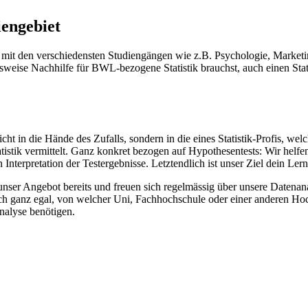
iengebiet
de mit den verschiedensten Studiengängen wie z.B. Psychologie, Marketi
lsweise Nachhilfe für BWL-bezogene Statistik brauchst, auch einen Sta
ht in die Hände des Zufalls, sondern in die eines Statistik-Profis, welc
atistik vermittelt. Ganz konkret bezogen auf Hypothesentests: Wir helfen
nterpretation der Testergebnisse. Letztendlich ist unser Ziel dein Lern
nser Angebot bereits und freuen sich regelmässig über unsere Datenana
 auch ganz egal, von welcher Uni, Fachhochschule oder einer anderen Ho
nalyse benötigen.