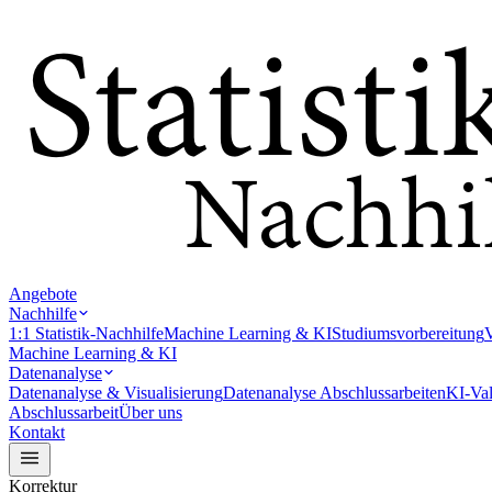
Angebote
Nachhilfe
1:1 Statistik-Nachhilfe
Machine Learning & KI
Studiumsvorbereitung
V
Machine Learning & KI
Datenanalyse
Datenanalyse & Visualisierung
Datenanalyse Abschlussarbeiten
KI-Val
Abschlussarbeit
Über uns
Kontakt
Korrektur