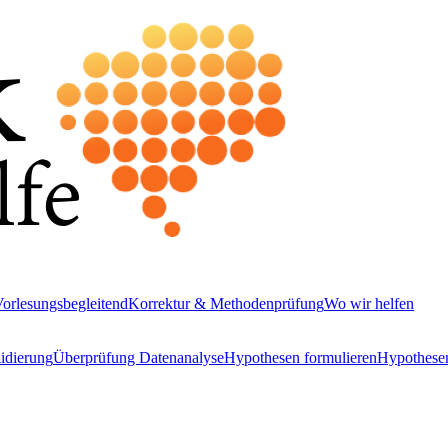
orlesungsbegleitend
Korrektur & Methodenprüfung
Wo wir helfen
idierung
Überprüfung Datenanalyse
Hypothesen formulieren
Hypothesen